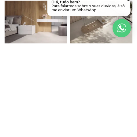
PORCELANATO LM CONCRETE
PORCELANATO LM KRONOS
OFF WHITE MT 120X120 R ROCA
CONCRETE MT 160X160 R
ROCA
PORCELANATO LM KRONOS OFF
PORCELANATO LM LIMESTONE
WHITE MT 160X160 R ROCA
GRAY ABS 120X120 ROCA