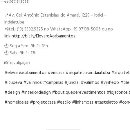
especialistas!
.
📍Av. Cel. Antônio Estanislau do Amaral, 1229 – Itaici –
Indaiatuba
📲tel.: (19) 3392.9325 no WhatsApp.: 19 97138-5006 ou no
link
http://bit.ly/ElevareAcabamentos
🕘 Seg a Sex.: 9h às 18h
🕘 Sab.: 9h às 13h
📸 divulgação
#elevareacabamentos
#emcasa
#arquiteturaindaiatuba
#arquitet
#itupeva
#valinhos
#campinas
#jundiaí
#valinhos
#vinhedo
#tile
#design
#interiordesign
#boutiquederevestimentos
#lojaconcei
#homeideias
#projetocasa
#estilo
#linhamoss
#castelatto
#conc