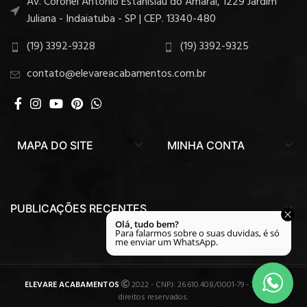
Av. Coronel Antônio Estanislau do Amaral, 1229 Jardim
Juliana - Indaiatuba - SP | CEP. 13340-480
(19) 3392-9328
(19) 3392-9325
contato@elevareacabamentos.com.br
MAPA DO SITE
MINHA CONTA
PUBLICAÇÕES RECENTES
ELEVARE ACABAMENTOS
2022 - CNPJ: 26.610.408/0001-79 - Todos os
direitos reservados.