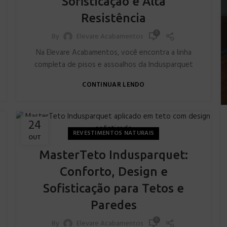
Sofisticação e Alta
Resistência
0
By
Elevare Acabamentos
Na Elevare Acabamentos, você encontra a linha
completa de pisos e assoalhos da Indusparquet
CONTINUAR LENDO
24
REVESTIMENTOS NATURAIS
OUT
MasterTeto Indusparquet:
Conforto, Design e
Sofisticação para Tetos e
Paredes
0
By
Elevare Acabamentos