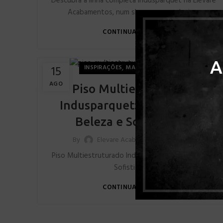
Descubra a linha completa Indusparquet na Elevare
Acabamentos, num showroom exclusivo.
CONTINUAR LENDO
A
,
15
INSPIRAÇÕES
MADEIRA TROPICAL
AGO
Piso Multiestruturado
Indusparquet: Resistência,
Beleza e Sofisticação
0
By
Elevare Acabamentos
Piso Multiestruturado Indusparquet: Resistência e
Sofisticação
CONTINUAR LENDO