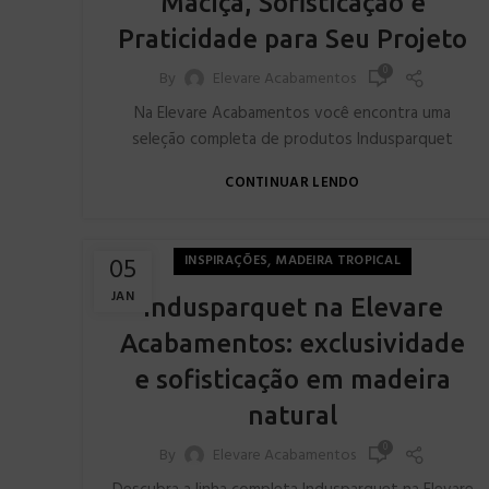
Maciça, Sofisticação e
Praticidade para Seu Projeto
0
By
Elevare Acabamentos
Na Elevare Acabamentos você encontra uma
seleção completa de produtos Indusparquet
CONTINUAR LENDO
,
05
INSPIRAÇÕES
MADEIRA TROPICAL
JAN
Indusparquet na Elevare
Acabamentos: exclusividade
e sofisticação em madeira
natural
0
By
Elevare Acabamentos