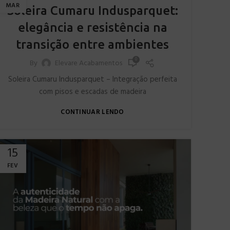
MAR
Soleira Cumaru Indusparquet:
elegância e resistência na
transição entre ambientes
0
By
Elevare Acabamentos
Soleira Cumaru Indusparquet – Integração perfeita
com pisos e escadas de madeira
CONTINUAR LENDO
15
FEV