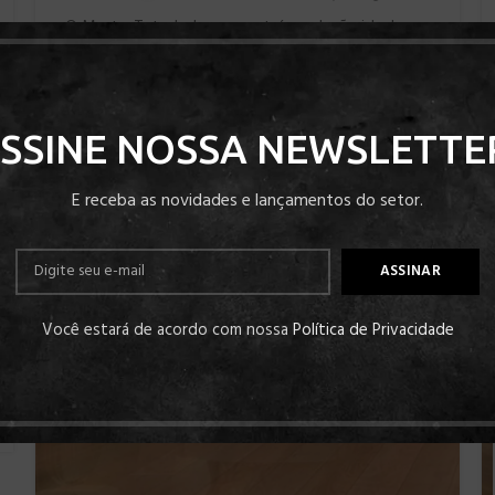
O MasterTeto Indusparquet é a solução ideal para
quem busca unir design, conforto térmico e
isolamento acústico
CONTINUAR LENDO
SSINE NOSSA NEWSLETTE
E receba as novidades e lançamentos do setor.
26
JUN
Você estará de acordo com nossa
Política de Privacidade