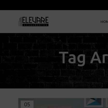
HO
Tag Ar
05