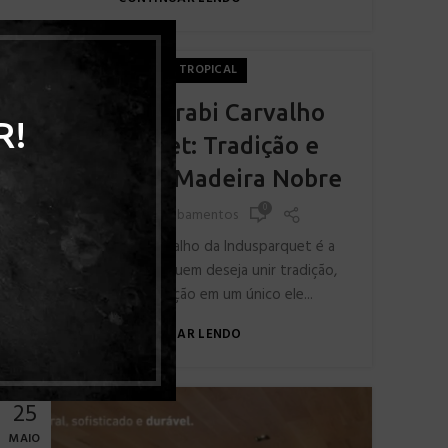
30
MADEIRA TROPICAL
SET
Painel Muxarabi Carvalho
R!
Indusparquet: Tradição e
Elegância em Madeira Nobre
0
By
Elevare Acabamentos
O Painel Muxarabi Carvalho da Indusparquet é a
escolha perfeita para quem deseja unir tradição,
estética e sofisticação em um único ele...
CONTINUAR LENDO
25
MAIO