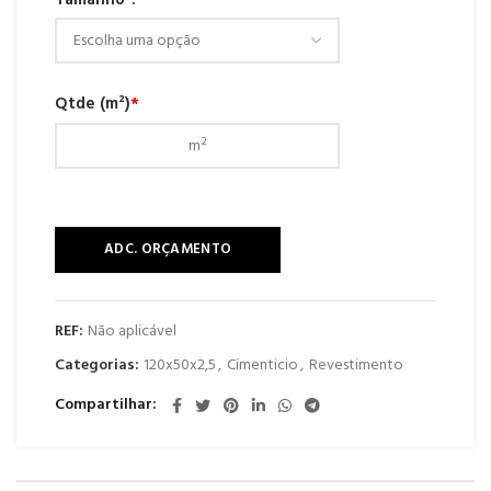
Tamanho
Qtde (m²)
*
ADC. ORÇAMENTO
REF:
Não aplicável
Categorias:
120x50x2,5
,
Cimenticio
,
Revestimento
Compartilhar