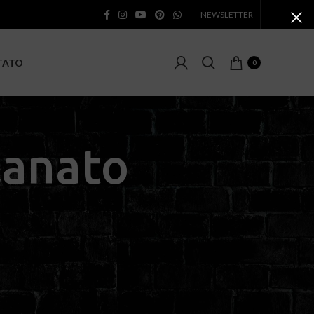
NEWSLETTER
TATO
0
lanato