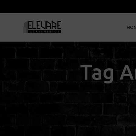
HO
Tag A