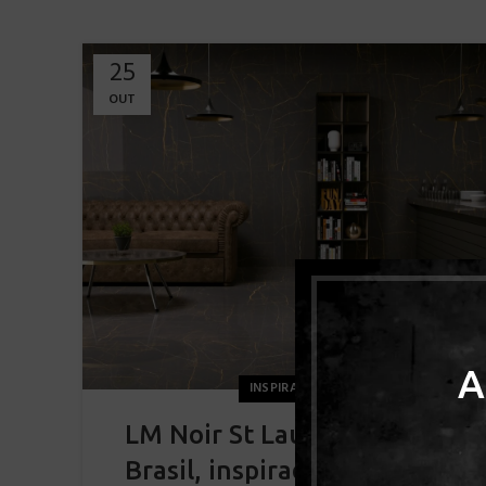
25
OUT
A
INSPIRAÇÕES
LM Noir St Laurent da Roca
Brasil, inspirado no exótico