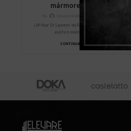
mármore francês
0
By
Elevare Acabamentos
LM Noir St Laurent da Roca Brasil, inspirado no
exótico mármore francês
CONTINUAR LENDO